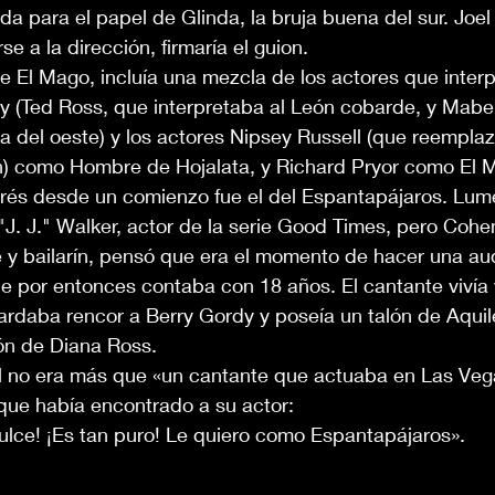
gida para el papel de Glinda, la bruja buena del sur. Jo
e a la dirección, firmaría el guion.
de El Mago, incluía una mezcla de los actores que interp
 (Ted Ross, que interpretaba al León cobarde, y Mabel
la del oeste) y los actores Nipsey Russell (que reemplaz
) como Hombre de Hojalata, y Richard Pryor como El M
rés desde un comienzo fue el del Espantapájaros. Lume
. J." Walker, actor de la serie Good Times, pero Cohen
 y bailarín, pensó que era el momento de hacer una au
e por entonces contaba con 18 años. El cantante vivía 
rdaba rencor a Berry Gordy y poseía un talón de Aquil
ión de Diana Ross.
 no era más que «un cantante que actuaba en Las Vega
que había encontrado a su actor:
ulce! ¡Es tan puro! Le quiero como Espantapájaros».