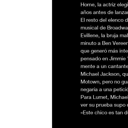
Horne, la actriz ele
años antes de lanzars
El resto del elenco 
musical de Broadway
Evillene, la bruja ma
minuto a Ben Vereen
que generó más inte
pensado en Jimmie "J
mente a un cantante
Michael Jackson, qu
Motown, pero no gua
negaría a una petic
Para Lumet, Michael
ver su prueba supo 
«Este chico es tan d