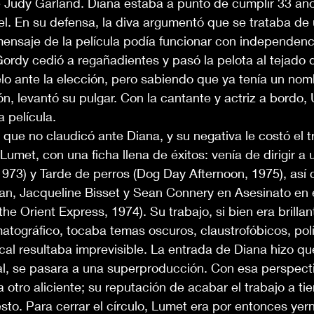
 Judy Garland. Diana estaba a punto de cumplir 33 año
l. En su defensa, la diva argumentó que se trataba de
mensaje de la película podía funcionar con independenc
Gordy cedió a regañadientes y pasó la pelota al tejado
lo ante la elección, pero sabiendo que ya tenía un nom
ón, levantó su pulgar. Con la cantante y actriz a bordo
a película.
que no claudicó ante Diana, y su negativa le costó el t
Lumet, con una ficha llena de éxitos: venía de dirigir a 
1973) y Tarde de perros (Dog Day Afternoon, 1975), así
an, Jacqueline Bisset y Sean Connery en Asesinato en e
he Orient Express, 1974). Su trabajo, si bien era brillan
atográfico, tocaba temas oscuros, claustrofóbicos, políti
cal resultaba imprevisible. La entrada de Diana hizo qu
l, se pasara a una superproducción. Con esa perspectiv
otro aliciente; su reputación de acabar el trabajo a ti
to. Para cerrar el círculo, Lumet era por entonces yer