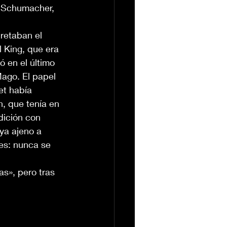
el Schumacher, 
retaban el 
 King, que era 
ó en el último 
ago. El papel 
t había 
, que tenía en 
dición con 
ya ajeno a 
es: nunca se 
s», pero tras 