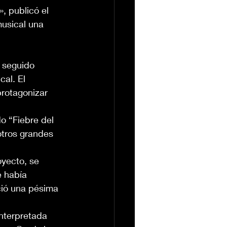
, publicó el 
usical una 
 seguido 
al. El 
rotagonizar 
 “Fiebre del 
otros grandes 
yecto, se 
e había 
ció una pésima 
interpretada 