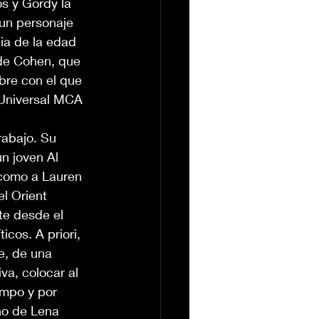
s y Gordy la 
 un personaje 
ia de la edad 
 de Cohen, que 
bre con el que 
, Universal MCA
rabajo. Su 
un joven Al 
 como a Lauren 
l Orient 
te desde el 
cos. A priori, 
e, de una 
a, colocar al 
empo y por 
no de Lena 