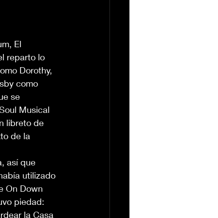
um, El
 reparto lo 
como Dorothy, 
osby como 
ue se 
Soul Musical 
 libreto de 
to de la 
, así que 
abía utilizado 
ase On Down 
tuvo piedad:
rdear la Casa 