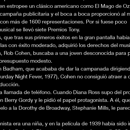
ien estropee un clásico americano como El Mago de Oz»
campaña publicitaria y el boca a boca proporcionó al m
 con más de 1600 representaciones. Por si fuese poco 
usical se llevó siete Premios Tony.
que tras sus primeros éxitos en la gran pantalla había
las con éxito moderado, adquirió los derechos del music
a, Rob Cohen, buscaba a una joven desconocida para p
 presupuesto modesto.
 Badham, que acababa de dar la campanada dirigiendo
urday Night Fever, 1977), Cohen no consiguió atraer a 
ducción.
 llamada de teléfono. Cuando Diana Ross supo del pro
 Berry Gordy y le pidió el papel protagonista. A él, qu
elo a la Dorothy de Broadway, Stephanie Mills, le pare
onista era una niña, y en la película de 1939 había sido 