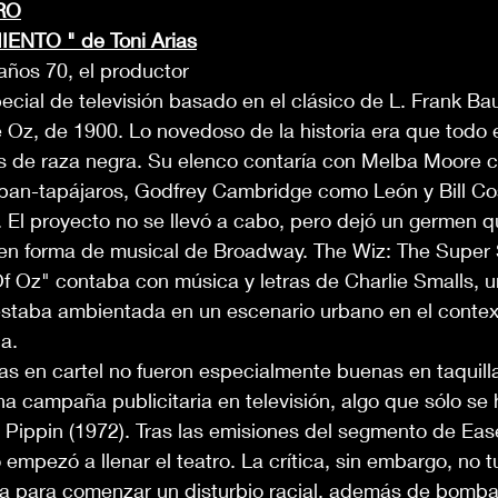
RO
ENTO " de Toni Arias
años 70, el productor
ecial de televisión basado en el clásico de L. Frank Ba
Oz, de 1900. Lo novedoso de la historia era que todo el
s de raza negra. Su elenco contaría con Melba Moore 
pan-tapájaros, Godfrey Cambridge como León y Bill C
 El proyecto no se llevó a cabo, pero dejó un germen q
 en forma de musical de Broadway. The Wiz: The Super 
 Oz" contaba con música y letras de Charlie Smalls, un
 estaba ambientada en un escenario urbano en el contex
a.
s en cartel no fueron especialmente buenas en taquilla
a campaña publicitaria en televisión, algo que sólo se h
l Pippin (1972). Tras las emisiones del segmento de E
 empezó a llenar el teatro. La crítica, sin embargo, no 
a para comenzar un disturbio racial, además de bomba