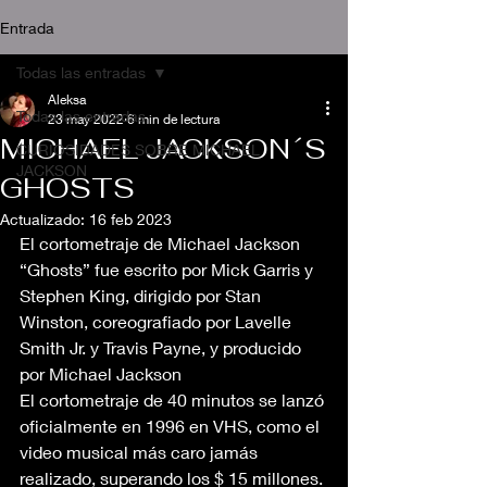
Entrada
Todas las entradas
Aleksa
Todas las entradas
23 may 2022
6 min de lectura
MICHAEL JACKSON´S
CURIOSIDADES SOBRE MICHAEL
JACKSON
GHOSTS
Actualizado:
16 feb 2023
El cortometraje de Michael Jackson 
“Ghosts” fue escrito por Mick Garris y 
Stephen King, dirigido por Stan 
Winston, coreografiado por Lavelle 
Smith Jr. y Travis Payne, y producido 
por Michael Jackson
El cortometraje de 40 minutos se lanzó 
oficialmente en 1996 en VHS, como el 
video musical más caro jamás 
realizado, superando los $ 15 millones.