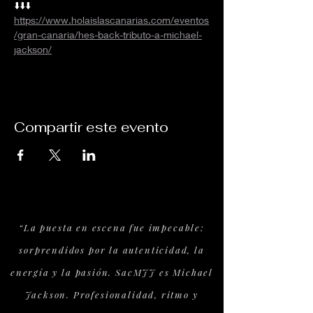
⬇️⬇️⬇️
https://www.holaislascanarias.com/eventos
/gran-canaria/hes-back-tributo-a-michael-
jackson/
Compartir este evento
“La puesta en escena fue impecable:
sorprendidos por la autenticidad, la
energía y la pasión. SacMJJ es Michael
Jackson. Profesionalidad, ritmo y