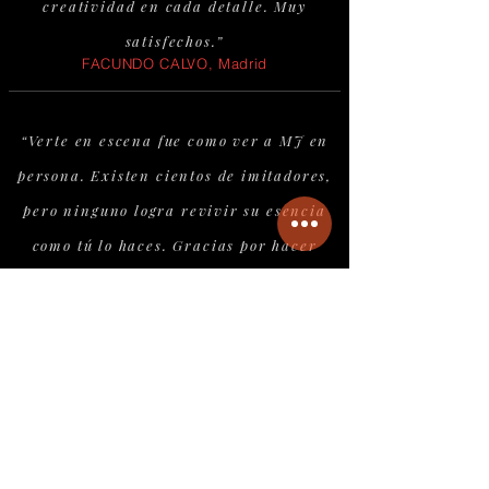
creatividad en cada detalle. Muy
satisfechos.”
FACUNDO CALVO, Madrid
“Verte en escena fue como ver a MJ en
persona. Existen cientos de imitadores,
pero ninguno logra revivir su esencia
como tú lo haces. Gracias por hacer
sentir que seguimos viendo a Michael en
directo.”
BOBBY 277, Mallorca
“No soy fan de los imitadores porque rara vez
captan la perfección de Michael Jackson…